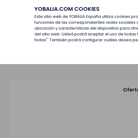
YOBALIA.COM COOKIES
Últimas ofertas
Empresas d
Este sitio web de YOBALIA España utiliza cookies pr
funciones de las correspondientes redes sociales 
ubicación y características del dispositivo para o
Últimas ofertas
del sitio web. Usted podrá aceptar el uso de todas
todas". También podrá configurar cuáles desea perm
Ofert