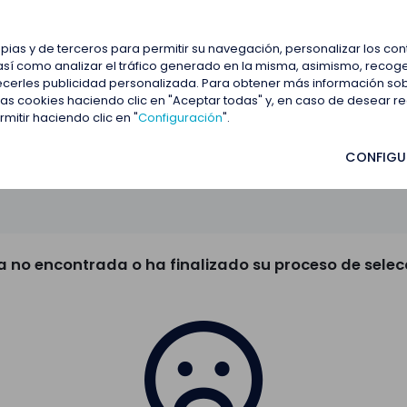
estacadas
Blog
Contactar
opias y de terceros para permitir su navegación, personalizar los co
así como analizar el tráfico generado en la misma, asimismo, recoge
frecerles publicidad personalizada. Para obtener más información so
 las cookies haciendo clic en "Aceptar todas" y, en caso de desear 
itir haciendo clic en "
Configuración
".
CONFIGU
a no encontrada o ha finalizado su proceso de selec