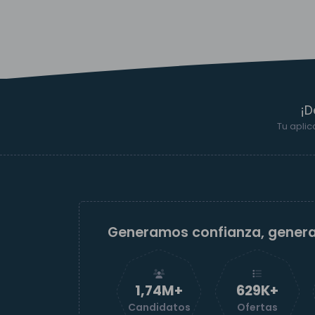
¡D
Tu aplic
Generamos confianza, gener
1,74M+
629K+
Candidatos
Ofertas