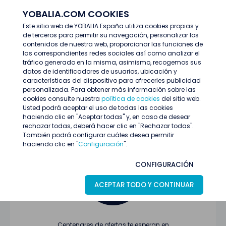
YOBALIA.COM COOKIES
ENTRAR
Este sitio web de YOBALIA España utiliza cookies propias y
de terceros para permitir su navegación, personalizar los
Últimas ofertas
contenidos de nuestra web, proporcionar las funciones de
las correspondientes redes sociales así como analizar el
tráfico generado en la misma, asimismo, recogemos sus
datos de identificadores de usuarios, ubicación y
características del dispositivo para ofrecerles publicidad
personalizada. Para obtener más información sobre las
cookies consulte nuestra
política de cookies
del sitio web.
Usted podrá aceptar el uso de todas las cookies
Oferta no encontrada o ha finalizado su
haciendo clic en "Aceptar todas" y, en caso de desear
proceso de selección
rechazar todas, deberá hacer clic en "Rechazar todas".
También podrá configurar cuáles desea permitir
haciendo clic en "
Configuración
".
CONFIGURACIÓN
ACEPTAR TODO Y CONTINUAR
Centenares de ofertas te esperan en