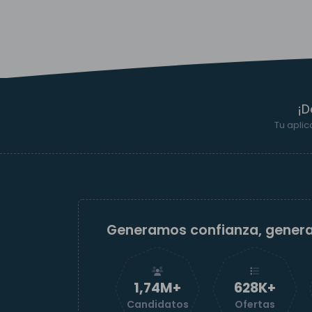
¡D
Tu aplic
Generamos confianza, gener
1,74M+
629K+
Candidatos
Ofertas