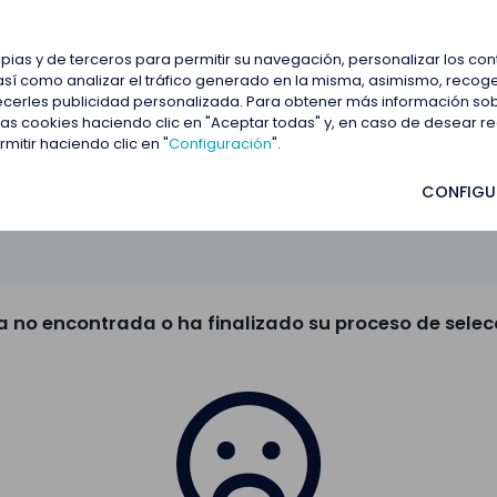
estacadas
Blog
Contactar
opias y de terceros para permitir su navegación, personalizar los co
así como analizar el tráfico generado en la misma, asimismo, recoge
frecerles publicidad personalizada. Para obtener más información so
 las cookies haciendo clic en "Aceptar todas" y, en caso de desear 
itir haciendo clic en "
Configuración
".
CONFIGU
a no encontrada o ha finalizado su proceso de selec