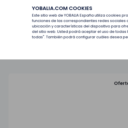
YOBALIA.COM COOKIES
Últimas ofertas
Empresas d
Este sitio web de YOBALIA España utiliza cookies pr
funciones de las correspondientes redes sociales 
ubicación y características del dispositivo para o
Últimas ofertas
del sitio web. Usted podrá aceptar el uso de todas
todas". También podrá configurar cuáles desea perm
Ofert