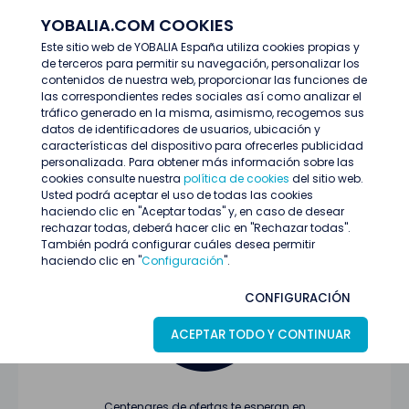
YOBALIA.COM COOKIES
ENTRAR
Este sitio web de YOBALIA España utiliza cookies propias y
de terceros para permitir su navegación, personalizar los
Últimas ofertas
contenidos de nuestra web, proporcionar las funciones de
las correspondientes redes sociales así como analizar el
tráfico generado en la misma, asimismo, recogemos sus
datos de identificadores de usuarios, ubicación y
características del dispositivo para ofrecerles publicidad
personalizada. Para obtener más información sobre las
cookies consulte nuestra
política de cookies
del sitio web.
Usted podrá aceptar el uso de todas las cookies
Oferta no encontrada o ha finalizado su
haciendo clic en "Aceptar todas" y, en caso de desear
proceso de selección
rechazar todas, deberá hacer clic en "Rechazar todas".
También podrá configurar cuáles desea permitir
haciendo clic en "
Configuración
".
CONFIGURACIÓN
ACEPTAR TODO Y CONTINUAR
Centenares de ofertas te esperan en