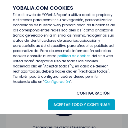
YOBALIA.COM COOKIES
ENTRAR
Este sitio web de YOBALIA España utiliza cookies propias y
de terceros para permitir su navegación, personalizar los
Últimas ofertas
contenidos de nuestra web, proporcionar las funciones de
las correspondientes redes sociales así como analizar el
tráfico generado en la misma, asimismo, recogemos sus
datos de identificadores de usuarios, ubicación y
características del dispositivo para ofrecerles publicidad
personalizada. Para obtener más información sobre las
cookies consulte nuestra
política de cookies
del sitio web.
Usted podrá aceptar el uso de todas las cookies
Oferta no encontrada o ha finalizado su
haciendo clic en "Aceptar todas" y, en caso de desear
proceso de selección
rechazar todas, deberá hacer clic en "Rechazar todas".
También podrá configurar cuáles desea permitir
haciendo clic en "
Configuración
".
CONFIGURACIÓN
ACEPTAR TODO Y CONTINUAR
Centenares de ofertas te esperan en