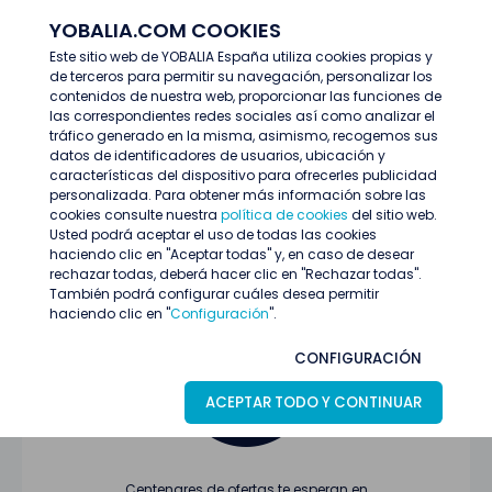
YOBALIA.COM COOKIES
ENTRAR
Este sitio web de YOBALIA España utiliza cookies propias y
de terceros para permitir su navegación, personalizar los
Últimas ofertas
contenidos de nuestra web, proporcionar las funciones de
las correspondientes redes sociales así como analizar el
tráfico generado en la misma, asimismo, recogemos sus
datos de identificadores de usuarios, ubicación y
características del dispositivo para ofrecerles publicidad
personalizada. Para obtener más información sobre las
cookies consulte nuestra
política de cookies
del sitio web.
Usted podrá aceptar el uso de todas las cookies
Oferta no encontrada o ha finalizado su
haciendo clic en "Aceptar todas" y, en caso de desear
proceso de selección
rechazar todas, deberá hacer clic en "Rechazar todas".
También podrá configurar cuáles desea permitir
haciendo clic en "
Configuración
".
CONFIGURACIÓN
ACEPTAR TODO Y CONTINUAR
Centenares de ofertas te esperan en