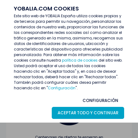
YOBALIA.COM COOKIES
ENTRAR
Este sitio web de YOBALIA España utiliza cookies propias y
de terceros para permitir su navegación, personalizar los
Últimas ofertas
contenidos de nuestra web, proporcionar las funciones de
las correspondientes redes sociales así como analizar el
tráfico generado en la misma, asimismo, recogemos sus
datos de identificadores de usuarios, ubicación y
características del dispositivo para ofrecerles publicidad
personalizada. Para obtener más información sobre las
cookies consulte nuestra
política de cookies
del sitio web.
Usted podrá aceptar el uso de todas las cookies
Oferta no encontrada o ha finalizado su
haciendo clic en "Aceptar todas" y, en caso de desear
proceso de selección
rechazar todas, deberá hacer clic en "Rechazar todas".
También podrá configurar cuáles desea permitir
haciendo clic en "
Configuración
".
CONFIGURACIÓN
ACEPTAR TODO Y CONTINUAR
Centenares de ofertas te esperan en