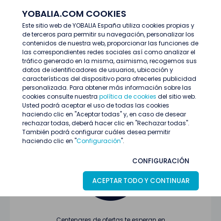
YOBALIA.COM COOKIES
ENTRAR
Este sitio web de YOBALIA España utiliza cookies propias y
de terceros para permitir su navegación, personalizar los
Últimas ofertas
contenidos de nuestra web, proporcionar las funciones de
las correspondientes redes sociales así como analizar el
tráfico generado en la misma, asimismo, recogemos sus
datos de identificadores de usuarios, ubicación y
características del dispositivo para ofrecerles publicidad
personalizada. Para obtener más información sobre las
cookies consulte nuestra
política de cookies
del sitio web.
Usted podrá aceptar el uso de todas las cookies
Oferta no encontrada o ha finalizado su
haciendo clic en "Aceptar todas" y, en caso de desear
proceso de selección
rechazar todas, deberá hacer clic en "Rechazar todas".
También podrá configurar cuáles desea permitir
haciendo clic en "
Configuración
".
CONFIGURACIÓN
ACEPTAR TODO Y CONTINUAR
Centenares de ofertas te esperan en