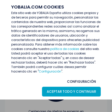
YOBALIA.COM COOKIES
ENTRAR
Este sitio web de YOBALIA España utiliza cookies propias y
de terceros para permitir su navegación, personalizar los
Últimas ofertas
contenidos de nuestra web, proporcionar las funciones de
las correspondientes redes sociales así como analizar el
tráfico generado en la misma, asimismo, recogemos sus
datos de identificadores de usuarios, ubicación y
características del dispositivo para ofrecerles publicidad
personalizada. Para obtener más información sobre las
cookies consulte nuestra
política de cookies
del sitio web.
Usted podrá aceptar el uso de todas las cookies
Oferta no encontrada o ha finalizado su
haciendo clic en "Aceptar todas" y, en caso de desear
proceso de selección
rechazar todas, deberá hacer clic en "Rechazar todas".
También podrá configurar cuáles desea permitir
haciendo clic en "
Configuración
".
CONFIGURACIÓN
ACEPTAR TODO Y CONTINUAR
Centenares de ofertas te esperan en