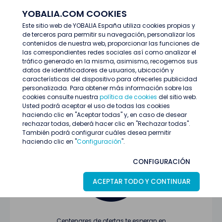
YOBALIA.COM COOKIES
ENTRAR
Este sitio web de YOBALIA España utiliza cookies propias y
de terceros para permitir su navegación, personalizar los
Últimas ofertas
contenidos de nuestra web, proporcionar las funciones de
las correspondientes redes sociales así como analizar el
tráfico generado en la misma, asimismo, recogemos sus
datos de identificadores de usuarios, ubicación y
características del dispositivo para ofrecerles publicidad
personalizada. Para obtener más información sobre las
cookies consulte nuestra
política de cookies
del sitio web.
Usted podrá aceptar el uso de todas las cookies
Oferta no encontrada o ha finalizado su
haciendo clic en "Aceptar todas" y, en caso de desear
proceso de selección
rechazar todas, deberá hacer clic en "Rechazar todas".
También podrá configurar cuáles desea permitir
haciendo clic en "
Configuración
".
CONFIGURACIÓN
ACEPTAR TODO Y CONTINUAR
Centenares de ofertas te esperan en