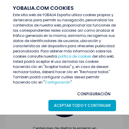
YOBALIA.COM COOKIES
ENTRAR
Este sitio web de YOBALIA España utiliza cookies propias y
de terceros para permitir su navegación, personalizar los
Últimas ofertas
contenidos de nuestra web, proporcionar las funciones de
las correspondientes redes sociales así como analizar el
tráfico generado en la misma, asimismo, recogemos sus
datos de identificadores de usuarios, ubicación y
características del dispositivo para ofrecerles publicidad
personalizada. Para obtener más información sobre las
cookies consulte nuestra
política de cookies
del sitio web.
Usted podrá aceptar el uso de todas las cookies
Oferta no encontrada o ha finalizado su
haciendo clic en "Aceptar todas" y, en caso de desear
proceso de selección
rechazar todas, deberá hacer clic en "Rechazar todas".
También podrá configurar cuáles desea permitir
haciendo clic en "
Configuración
".
CONFIGURACIÓN
ACEPTAR TODO Y CONTINUAR
Centenares de ofertas te esperan en