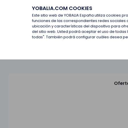
YOBALIA.COM COOKIES
Últimas ofertas
Empresas d
Este sitio web de YOBALIA España utiliza cookies pr
funciones de las correspondientes redes sociales 
ubicación y características del dispositivo para o
Últimas ofertas
del sitio web. Usted podrá aceptar el uso de todas
todas". También podrá configurar cuáles desea perm
Ofert