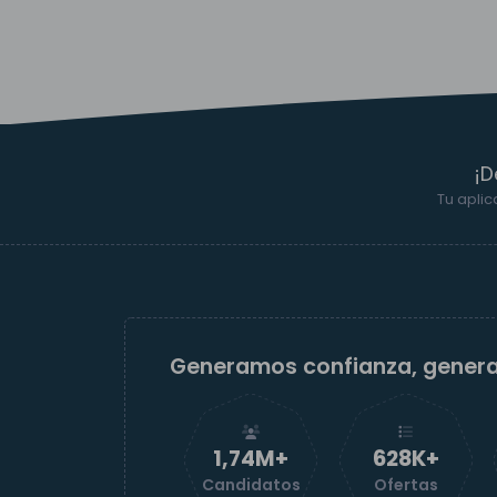
¡D
Tu aplic
Generamos confianza, gener
1,74M+
629K+
Candidatos
Ofertas