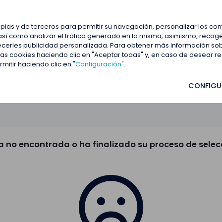
estacadas
Blog
Contactar
opias y de terceros para permitir su navegación, personalizar los co
así como analizar el tráfico generado en la misma, asimismo, recoge
frecerles publicidad personalizada. Para obtener más información so
 las cookies haciendo clic en "Aceptar todas" y, en caso de desear 
itir haciendo clic en "
Configuración
".
CONFIGU
a no encontrada o ha finalizado su proceso de selec