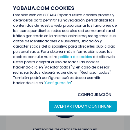
YOBALIA.COM COOKIES
ENTRAR
Este sitio web de YOBALIA España utiliza cookies propias y
de terceros para permitir su navegación, personalizar los
Últimas ofertas
contenidos de nuestra web, proporcionar las funciones de
las correspondientes redes sociales así como analizar el
tráfico generado en la misma, asimismo, recogemos sus
datos de identificadores de usuarios, ubicación y
características del dispositivo para ofrecerles publicidad
personalizada. Para obtener más información sobre las
cookies consulte nuestra
política de cookies
del sitio web.
Usted podrá aceptar el uso de todas las cookies
Oferta no encontrada o ha finalizado su
haciendo clic en "Aceptar todas" y, en caso de desear
proceso de selección
rechazar todas, deberá hacer clic en "Rechazar todas".
También podrá configurar cuáles desea permitir
haciendo clic en "
Configuración
".
CONFIGURACIÓN
ACEPTAR TODO Y CONTINUAR
Centenares de ofertas te esperan en