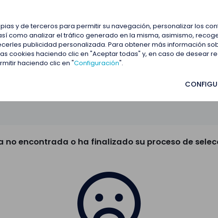
estacadas
Blog
Contactar
opias y de terceros para permitir su navegación, personalizar los co
así como analizar el tráfico generado en la misma, asimismo, recoge
frecerles publicidad personalizada. Para obtener más información so
 las cookies haciendo clic en "Aceptar todas" y, en caso de desear 
itir haciendo clic en "
Configuración
".
CONFIGU
a no encontrada o ha finalizado su proceso de selec