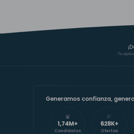
¡D
Tu aplic
Generamos confianza, gener
1,74M+
629K+
Candidatos
Ofertas