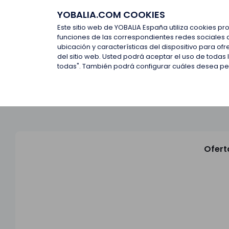
YOBALIA.COM COOKIES
Últimas ofertas
Empresas d
Este sitio web de YOBALIA España utiliza cookies pr
funciones de las correspondientes redes sociales 
ubicación y características del dispositivo para o
Últimas ofertas
del sitio web. Usted podrá aceptar el uso de todas
todas". También podrá configurar cuáles desea perm
Ofert