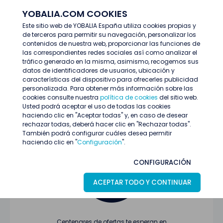
YOBALIA.COM COOKIES
ENTRAR
Este sitio web de YOBALIA España utiliza cookies propias y
de terceros para permitir su navegación, personalizar los
Últimas ofertas
contenidos de nuestra web, proporcionar las funciones de
las correspondientes redes sociales así como analizar el
tráfico generado en la misma, asimismo, recogemos sus
datos de identificadores de usuarios, ubicación y
características del dispositivo para ofrecerles publicidad
personalizada. Para obtener más información sobre las
cookies consulte nuestra
política de cookies
del sitio web.
Usted podrá aceptar el uso de todas las cookies
Oferta no encontrada o ha finalizado su
haciendo clic en "Aceptar todas" y, en caso de desear
proceso de selección
rechazar todas, deberá hacer clic en "Rechazar todas".
También podrá configurar cuáles desea permitir
haciendo clic en "
Configuración
".
CONFIGURACIÓN
ACEPTAR TODO Y CONTINUAR
Centenares de ofertas te esperan en