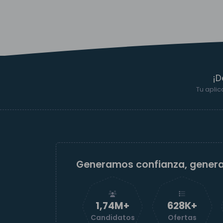
¡D
Tu aplic
Generamos confianza, gener
1,74M+
629K+
Candidatos
Ofertas