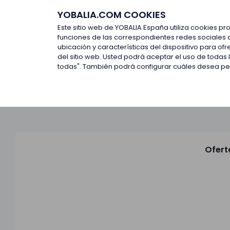
YOBALIA.COM COOKIES
Últimas ofertas
Empresas d
Este sitio web de YOBALIA España utiliza cookies pr
funciones de las correspondientes redes sociales 
ubicación y características del dispositivo para o
Últimas ofertas
del sitio web. Usted podrá aceptar el uso de todas
todas". También podrá configurar cuáles desea perm
Ofert