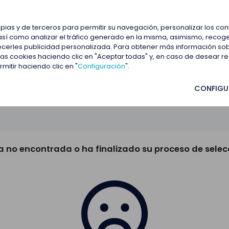
estacadas
Blog
Contactar
opias y de terceros para permitir su navegación, personalizar los co
así como analizar el tráfico generado en la misma, asimismo, recoge
frecerles publicidad personalizada. Para obtener más información so
 las cookies haciendo clic en "Aceptar todas" y, en caso de desear 
itir haciendo clic en "
Configuración
".
CONFIGU
a no encontrada o ha finalizado su proceso de selec