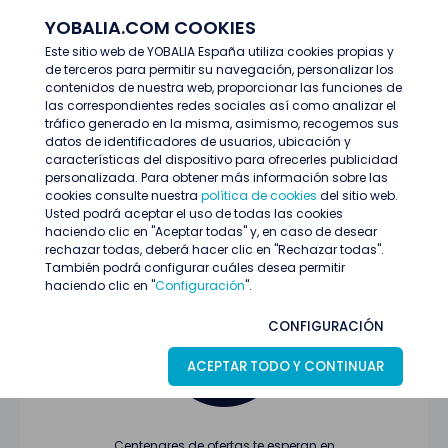
YOBALIA.COM COOKIES
ENTRAR
Este sitio web de YOBALIA España utiliza cookies propias y
de terceros para permitir su navegación, personalizar los
Últimas ofertas
contenidos de nuestra web, proporcionar las funciones de
las correspondientes redes sociales así como analizar el
tráfico generado en la misma, asimismo, recogemos sus
datos de identificadores de usuarios, ubicación y
características del dispositivo para ofrecerles publicidad
personalizada. Para obtener más información sobre las
cookies consulte nuestra
política de cookies
del sitio web.
Usted podrá aceptar el uso de todas las cookies
Oferta no encontrada o ha finalizado su
haciendo clic en "Aceptar todas" y, en caso de desear
proceso de selección
rechazar todas, deberá hacer clic en "Rechazar todas".
También podrá configurar cuáles desea permitir
haciendo clic en "
Configuración
".
CONFIGURACIÓN
ACEPTAR TODO Y CONTINUAR
Centenares de ofertas te esperan en