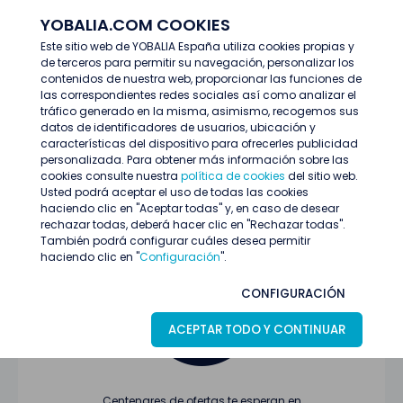
YOBALIA.COM COOKIES
ENTRAR
Este sitio web de YOBALIA España utiliza cookies propias y
de terceros para permitir su navegación, personalizar los
Últimas ofertas
contenidos de nuestra web, proporcionar las funciones de
las correspondientes redes sociales así como analizar el
tráfico generado en la misma, asimismo, recogemos sus
datos de identificadores de usuarios, ubicación y
características del dispositivo para ofrecerles publicidad
personalizada. Para obtener más información sobre las
cookies consulte nuestra
política de cookies
del sitio web.
Usted podrá aceptar el uso de todas las cookies
Oferta no encontrada o ha finalizado su
haciendo clic en "Aceptar todas" y, en caso de desear
proceso de selección
rechazar todas, deberá hacer clic en "Rechazar todas".
También podrá configurar cuáles desea permitir
haciendo clic en "
Configuración
".
CONFIGURACIÓN
ACEPTAR TODO Y CONTINUAR
Centenares de ofertas te esperan en