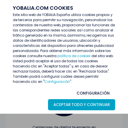
YOBALIA.COM COOKIES
ENTRAR
Este sitio web de YOBALIA España utiliza cookies propias y
de terceros para permitir su navegación, personalizar los
Últimas ofertas
contenidos de nuestra web, proporcionar las funciones de
las correspondientes redes sociales así como analizar el
tráfico generado en la misma, asimismo, recogemos sus
datos de identificadores de usuarios, ubicación y
características del dispositivo para ofrecerles publicidad
personalizada. Para obtener más información sobre las
cookies consulte nuestra
política de cookies
del sitio web.
Usted podrá aceptar el uso de todas las cookies
Oferta no encontrada o ha finalizado su
haciendo clic en "Aceptar todas" y, en caso de desear
proceso de selección
rechazar todas, deberá hacer clic en "Rechazar todas".
También podrá configurar cuáles desea permitir
haciendo clic en "
Configuración
".
CONFIGURACIÓN
ACEPTAR TODO Y CONTINUAR
Centenares de ofertas te esperan en