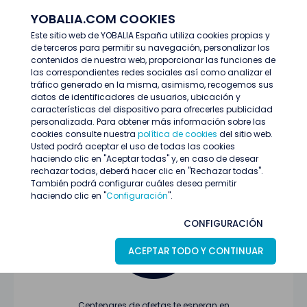
YOBALIA.COM COOKIES
ENTRAR
Este sitio web de YOBALIA España utiliza cookies propias y
de terceros para permitir su navegación, personalizar los
Últimas ofertas
contenidos de nuestra web, proporcionar las funciones de
las correspondientes redes sociales así como analizar el
tráfico generado en la misma, asimismo, recogemos sus
datos de identificadores de usuarios, ubicación y
características del dispositivo para ofrecerles publicidad
personalizada. Para obtener más información sobre las
cookies consulte nuestra
política de cookies
del sitio web.
Usted podrá aceptar el uso de todas las cookies
Oferta no encontrada o ha finalizado su
haciendo clic en "Aceptar todas" y, en caso de desear
proceso de selección
rechazar todas, deberá hacer clic en "Rechazar todas".
También podrá configurar cuáles desea permitir
haciendo clic en "
Configuración
".
CONFIGURACIÓN
ACEPTAR TODO Y CONTINUAR
Centenares de ofertas te esperan en