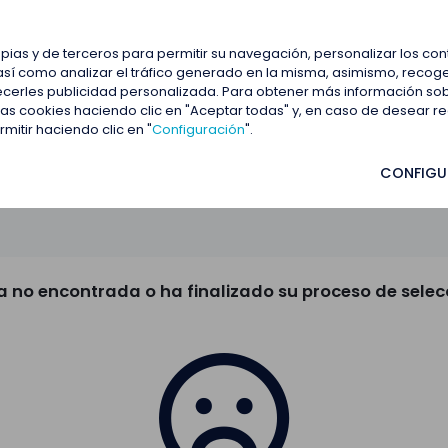
estacadas
Blog
Contactar
opias y de terceros para permitir su navegación, personalizar los co
así como analizar el tráfico generado en la misma, asimismo, recoge
frecerles publicidad personalizada. Para obtener más información so
 las cookies haciendo clic en "Aceptar todas" y, en caso de desear 
itir haciendo clic en "
Configuración
".
CONFIGU
a no encontrada o ha finalizado su proceso de selec