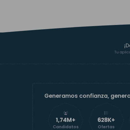
¡D
Tu aplic
Generamos confianza, gener
1,74M+
629K+
Candidatos
Ofertas