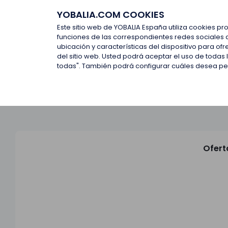
YOBALIA.COM COOKIES
Últimas ofertas
Empresas d
Este sitio web de YOBALIA España utiliza cookies pr
funciones de las correspondientes redes sociales 
ubicación y características del dispositivo para o
Últimas ofertas
del sitio web. Usted podrá aceptar el uso de todas
todas". También podrá configurar cuáles desea perm
Ofert