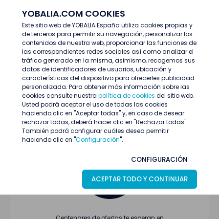
YOBALIA.COM COOKIES
ENTRAR
Este sitio web de YOBALIA España utiliza cookies propias y
de terceros para permitir su navegación, personalizar los
Últimas ofertas
contenidos de nuestra web, proporcionar las funciones de
las correspondientes redes sociales así como analizar el
tráfico generado en la misma, asimismo, recogemos sus
datos de identificadores de usuarios, ubicación y
características del dispositivo para ofrecerles publicidad
personalizada. Para obtener más información sobre las
cookies consulte nuestra
política de cookies
del sitio web.
Usted podrá aceptar el uso de todas las cookies
Oferta no encontrada o ha finalizado su
haciendo clic en "Aceptar todas" y, en caso de desear
proceso de selección
rechazar todas, deberá hacer clic en "Rechazar todas".
También podrá configurar cuáles desea permitir
haciendo clic en "
Configuración
".
CONFIGURACIÓN
ACEPTAR TODO Y CONTINUAR
Centenares de ofertas te esperan en