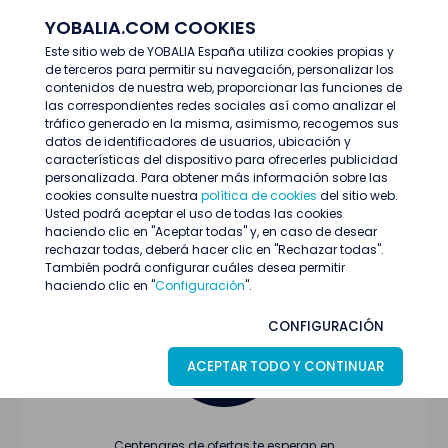
YOBALIA.COM COOKIES
ENTRAR
Este sitio web de YOBALIA España utiliza cookies propias y
de terceros para permitir su navegación, personalizar los
Últimas ofertas
contenidos de nuestra web, proporcionar las funciones de
las correspondientes redes sociales así como analizar el
tráfico generado en la misma, asimismo, recogemos sus
datos de identificadores de usuarios, ubicación y
características del dispositivo para ofrecerles publicidad
personalizada. Para obtener más información sobre las
cookies consulte nuestra
política de cookies
del sitio web.
Usted podrá aceptar el uso de todas las cookies
Oferta no encontrada o ha finalizado su
haciendo clic en "Aceptar todas" y, en caso de desear
proceso de selección
rechazar todas, deberá hacer clic en "Rechazar todas".
También podrá configurar cuáles desea permitir
haciendo clic en "
Configuración
".
CONFIGURACIÓN
ACEPTAR TODO Y CONTINUAR
Centenares de ofertas te esperan en