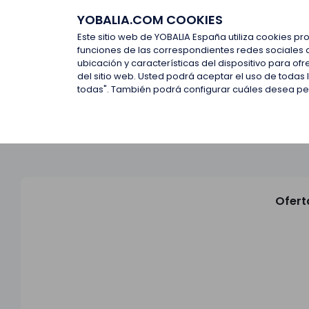
YOBALIA.COM COOKIES
Últimas ofertas
Empresas d
Este sitio web de YOBALIA España utiliza cookies pr
funciones de las correspondientes redes sociales 
ubicación y características del dispositivo para o
Últimas ofertas
del sitio web. Usted podrá aceptar el uso de todas
todas". También podrá configurar cuáles desea perm
Ofert