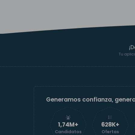
¡D
Tu aplic
Generamos confianza, gener
1,74M+
629K+
Candidatos
Ofertas