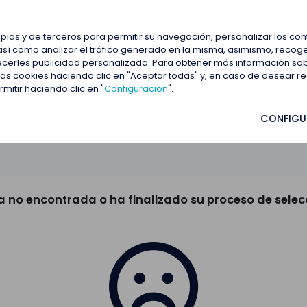
estacadas
Blog
Contactar
opias y de terceros para permitir su navegación, personalizar los co
así como analizar el tráfico generado en la misma, asimismo, recoge
frecerles publicidad personalizada. Para obtener más información so
 las cookies haciendo clic en "Aceptar todas" y, en caso de desear 
itir haciendo clic en "
Configuración
".
CONFIGU
a no encontrada o ha finalizado su proceso de selec