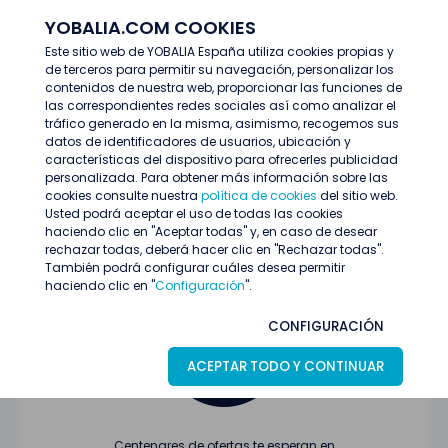
YOBALIA.COM COOKIES
ENTRAR
Este sitio web de YOBALIA España utiliza cookies propias y
de terceros para permitir su navegación, personalizar los
Últimas ofertas
contenidos de nuestra web, proporcionar las funciones de
las correspondientes redes sociales así como analizar el
tráfico generado en la misma, asimismo, recogemos sus
datos de identificadores de usuarios, ubicación y
características del dispositivo para ofrecerles publicidad
personalizada. Para obtener más información sobre las
cookies consulte nuestra
política de cookies
del sitio web.
Usted podrá aceptar el uso de todas las cookies
Oferta no encontrada o ha finalizado su
haciendo clic en "Aceptar todas" y, en caso de desear
proceso de selección
rechazar todas, deberá hacer clic en "Rechazar todas".
También podrá configurar cuáles desea permitir
haciendo clic en "
Configuración
".
CONFIGURACIÓN
ACEPTAR TODO Y CONTINUAR
Centenares de ofertas te esperan en