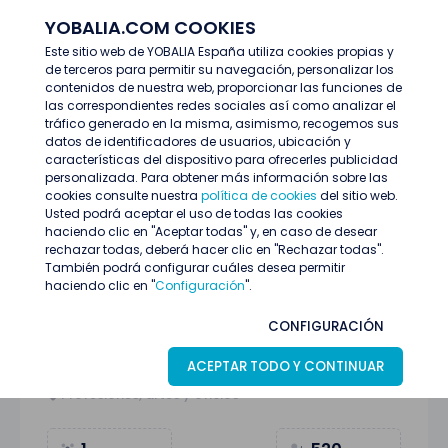
YOBALIA.COM COOKIES
ENTRAR
Este sitio web de YOBALIA España utiliza cookies propias y
de terceros para permitir su navegación, personalizar los
Últimas ofertas
contenidos de nuestra web, proporcionar las funciones de
Personal para Festival Río Babel 2026 en Madrid
las correspondientes redes sociales así como analizar el
tráfico generado en la misma, asimismo, recogemos sus
datos de identificadores de usuarios, ubicación y
características del dispositivo para ofrecerles publicidad
personalizada. Para obtener más información sobre las
cookies consulte nuestra
política de cookies
del sitio web.
Usted podrá aceptar el uso de todas las cookies
haciendo clic en "Aceptar todas" y, en caso de desear
rechazar todas, deberá hacer clic en "Rechazar todas".
También podrá configurar cuáles desea permitir
haciendo clic en "
Configuración
".
Personal para Festival Río Babel 2026 en
CONFIGURACIÓN
Madrid
ACEPTAR TODO Y CONTINUAR
Madrid
11
Junio
Profesiones, artes y oficios