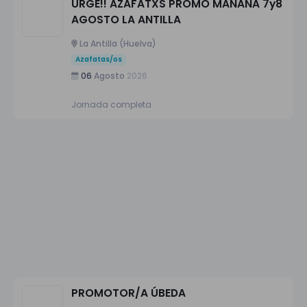
URGE!! AZAFATXS PROMO MAÑANA 7y8
AGOSTO LA ANTILLA
La Antilla (Huelva)
Azafatas/os
06
Agosto
2026
Jornada completa
PROMOTOR/A ÚBEDA