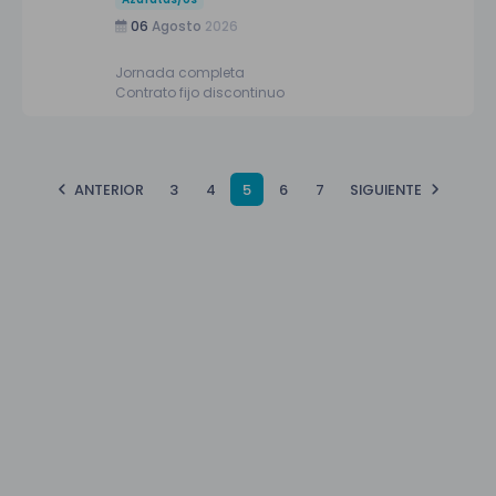
06
Agosto
2026
Jornada completa
Contrato fijo discontinuo
ANTERIOR
3
4
5
6
7
SIGUIENTE