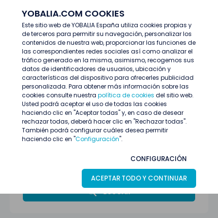
YOBALIA.COM COOKIES
ENTRAR
Este sitio web de YOBALIA España utiliza cookies propias y
de terceros para permitir su navegación, personalizar los
Últimas ofertas
contenidos de nuestra web, proporcionar las funciones de
las correspondientes redes sociales así como analizar el
tráfico generado en la misma, asimismo, recogemos sus
datos de identificadores de usuarios, ubicación y
características del dispositivo para ofrecerles publicidad
personalizada. Para obtener más información sobre las
cookies consulte nuestra
política de cookies
del sitio web.
Usted podrá aceptar el uso de todas las cookies
haciendo clic en "Aceptar todas" y, en caso de desear
rechazar todas, deberá hacer clic en "Rechazar todas".
También podrá configurar cuáles desea permitir
haciendo clic en "
Configuración
".
Todas las provincias
CONFIGURACIÓN
Azafatas/os
ACEPTAR TODO Y CONTINUAR
BUSCAR