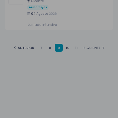
Alicante
Azafatas/os
04
Agosto
2026
Jornada intensiva
ANTERIOR
7
8
9
10
11
SIGUIENTE