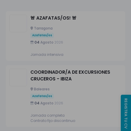
🚨 AZAFATAS/OS! 🚨
Tarragona
Azafatas/os
04
Agosto
2026
Jornada intensiva
COORDINADOR/A DE EXCURSIONES
CRUCEROS - IBIZA
Baleares
Azafatas/os
REGISTRA TU CV
04
Agosto
2026
Jornada completa
Contrato fijo discontinuo