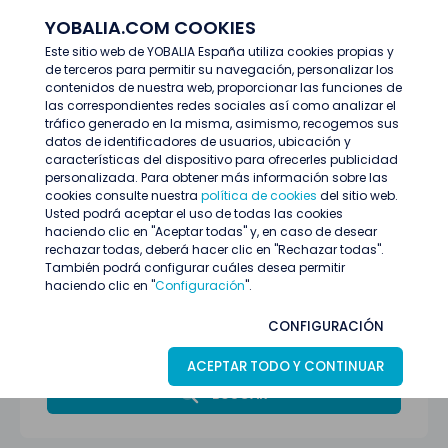
YOBALIA.COM COOKIES
ENTRAR
Este sitio web de YOBALIA España utiliza cookies propias y
de terceros para permitir su navegación, personalizar los
Últimas ofertas
contenidos de nuestra web, proporcionar las funciones de
las correspondientes redes sociales así como analizar el
tráfico generado en la misma, asimismo, recogemos sus
datos de identificadores de usuarios, ubicación y
características del dispositivo para ofrecerles publicidad
personalizada. Para obtener más información sobre las
cookies consulte nuestra
política de cookies
del sitio web.
Usted podrá aceptar el uso de todas las cookies
haciendo clic en "Aceptar todas" y, en caso de desear
rechazar todas, deberá hacer clic en "Rechazar todas".
También podrá configurar cuáles desea permitir
haciendo clic en "
Configuración
".
Todas las provincias
CONFIGURACIÓN
Azafatas/os
ACEPTAR TODO Y CONTINUAR
BUSCAR