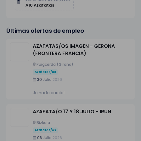
A10 Azafatas
Últimas ofertas de empleo
AZAFATAS/OS IMAGEN - GERONA
(FRONTERA FRANCIA)
Puigcerda (Girona)
Azafatas/os
30
Julio
2026
Jornada parcial
AZAFATA/O 17 Y 18 JULIO - IRUN
Bizkaia
Azafatas/os
08
Julio
2026