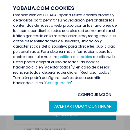
YOBALIA.COM COOKIES
ENTRAR
Este sitio web de YOBALIA España utiliza cookies propias y
de terceros para permitir su navegación, personalizar los
Últimas ofertas
contenidos de nuestra web, proporcionar las funciones de
las correspondientes redes sociales así como analizar el
tráfico generado en la misma, asimismo, recogemos sus
datos de identificadores de usuarios, ubicación y
características del dispositivo para ofrecerles publicidad
personalizada. Para obtener más información sobre las
cookies consulte nuestra
política de cookies
del sitio web.
Usted podrá aceptar el uso de todas las cookies
haciendo clic en "Aceptar todas" y, en caso de desear
rechazar todas, deberá hacer clic en "Rechazar todas".
También podrá configurar cuáles desea permitir
haciendo clic en "
Configuración
".
Todas las provincias
CONFIGURACIÓN
Todas las categorías
ACEPTAR TODO Y CONTINUAR
BUSCAR
Borrar filtro de empresa: