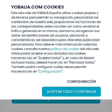
YOBALIA.COM COOKIES
ENTRAR
Este sitio web de YOBALIA España utiliza cookies propias y
de terceros para permitir su navegación, personalizar los
Últimas ofertas
contenidos de nuestra web, proporcionar las funciones de
las correspondientes redes sociales así como analizar el
tráfico generado en la misma, asimismo, recogemos sus
datos de identificadores de usuarios, ubicación y
características del dispositivo para ofrecerles publicidad
personalizada. Para obtener más información sobre las
cookies consulte nuestra
política de cookies
del sitio web.
Usted podrá aceptar el uso de todas las cookies
haciendo clic en "Aceptar todas" y, en caso de desear
rechazar todas, deberá hacer clic en "Rechazar todas".
También podrá configurar cuáles desea permitir
haciendo clic en "
Configuración
".
Alicante
CONFIGURACIÓN
Todas las categorías
ACEPTAR TODO Y CONTINUAR
BUSCAR