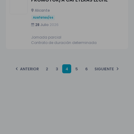
Alicante
Azafatas/os
28
Julio
2026
Jornada parcial
Contrato de duración determinada
ANTERIOR
2
3
4
5
6
SIGUIENTE