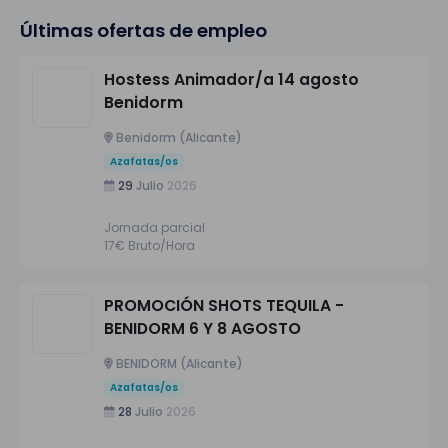
Últimas ofertas de empleo
Hostess Animador/a 14 agosto
Benidorm
Benidorm (Alicante)
Azafatas/os
29
Julio
2026
Jornada parcial
17€ Bruto/Hora
PROMOCIÓN SHOTS TEQUILA -
BENIDORM 6 Y 8 AGOSTO
BENIDORM (Alicante)
Azafatas/os
28
Julio
2026