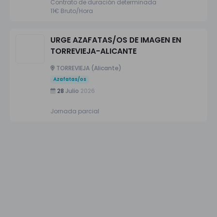
Contrato de duración determinada
11€ Bruto/Hora
URGE AZAFATAS/OS DE IMAGEN EN
TORREVIEJA-ALICANTE
TORREVIEJA (Alicante)
Azafatas/os
28
Julio
2026
Jornada parcial