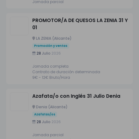
Jornada parcial
PROMOTOR/A DE QUESOS LA ZENIA 31 Y
01
LA ZENIA (Alicante)
Promoción y ventas
28
Julio
2026
Jornada completa
Contrato de duración determinada
9€ - 12€ Bruto/Hora
Azafata/o con Inglés 31 Julio Denia
Denia (Alicante)
Azafatas/os
28
Julio
2026
Jornada parcial