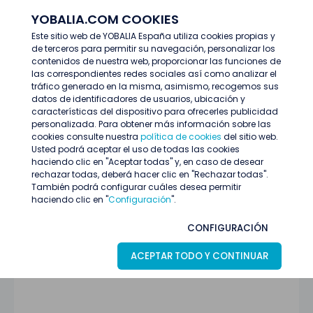
YOBALIA.COM COOKIES
ENTRAR
Este sitio web de YOBALIA España utiliza cookies propias y
de terceros para permitir su navegación, personalizar los
Blog
Buscar Trabajo
contenidos de nuestra web, proporcionar las funciones de
Cómo trabajar en el Mobile World Congress 2026
las correspondientes redes sociales así como analizar el
tráfico generado en la misma, asimismo, recogemos sus
datos de identificadores de usuarios, ubicación y
características del dispositivo para ofrecerles publicidad
personalizada. Para obtener más información sobre las
cookies consulte nuestra
política de cookies
del sitio web.
Usted podrá aceptar el uso de todas las cookies
haciendo clic en "Aceptar todas" y, en caso de desear
15 Enero 2026
BUSCAR TRABAJO
rechazar todas, deberá hacer clic en "Rechazar todas".
También podrá configurar cuáles desea permitir
Cómo trabajar en el Mobile World
haciendo clic en "
Configuración
".
Congress 2026
CONFIGURACIÓN
ACEPTAR TODO Y CONTINUAR