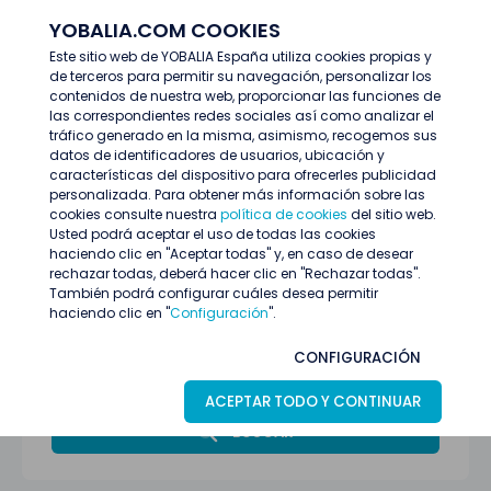
YOBALIA.COM COOKIES
ENTRAR
Este sitio web de YOBALIA España utiliza cookies propias y
de terceros para permitir su navegación, personalizar los
Últimas ofertas
contenidos de nuestra web, proporcionar las funciones de
las correspondientes redes sociales así como analizar el
tráfico generado en la misma, asimismo, recogemos sus
datos de identificadores de usuarios, ubicación y
características del dispositivo para ofrecerles publicidad
personalizada. Para obtener más información sobre las
cookies consulte nuestra
política de cookies
del sitio web.
Usted podrá aceptar el uso de todas las cookies
haciendo clic en "Aceptar todas" y, en caso de desear
rechazar todas, deberá hacer clic en "Rechazar todas".
También podrá configurar cuáles desea permitir
haciendo clic en "
Configuración
".
Todas las provincias
CONFIGURACIÓN
Sanidad y salud
ACEPTAR TODO Y CONTINUAR
BUSCAR