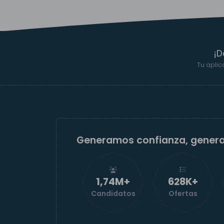
¡D
Tu aplic
Generamos confianza, gener
1,74M+
629K+
Candidatos
Ofertas