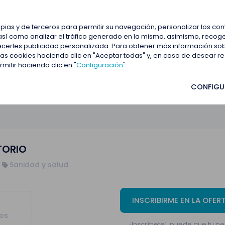
estacadas
Blog
Contactar
opias y de terceros para permitir su navegación, personalizar los co
así como analizar el tráfico generado en la misma, asimismo, recoge
frecerles publicidad personalizada. Para obtener más información so
 las cookies haciendo clic en "Aceptar todas" y, en caso de desear 
itir haciendo clic en "
Configuración
".
CONFIGU
TORIO
Sanidad y salud
INSCRIBIRME EN LA OFER
tos
¡Inscríbete!, puede que tu per