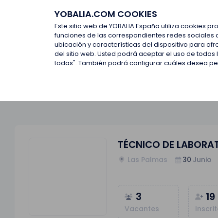
YOBALIA.COM COOKIES
Últimas ofertas
Empresas d
Este sitio web de YOBALIA España utiliza cookies pr
funciones de las correspondientes redes sociales 
ubicación y características del dispositivo para o
Últimas ofertas
TÉCNICO DE LABORATORIO
del sitio web. Usted podrá aceptar el uso de todas
todas". También podrá configurar cuáles desea perm
TÉCNICO DE LABORA
Las Palmas
30
Junio
3
19
Vacantes
Inscri