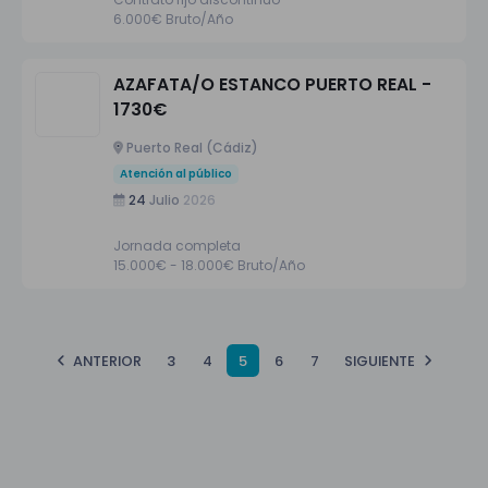
6.000€ Bruto/Año
AZAFATA/O ESTANCO PUERTO REAL -
1730€
Puerto Real (Cádiz)
Atención al público
24
Julio
2026
Jornada completa
15.000€ - 18.000€ Bruto/Año
ANTERIOR
3
4
5
6
7
SIGUIENTE