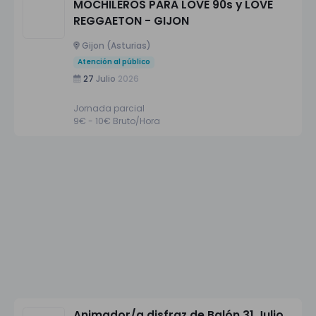
MOCHILEROS PARA LOVE 90s y LOVE
REGGAETON - GIJON
Gijon (Asturias)
Atención al público
27
Julio
2026
Jornada parcial
9€ - 10€ Bruto/Hora
Animador/a disfraz de Balón 31 Julio