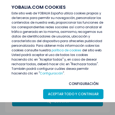
YOBALIA.COM COOKIES
ENTRAR
Este sitio web de YOBALIA España utiliza cookies propias y
de terceros para permitir su navegación, personalizar los
Últimas ofertas
contenidos de nuestra web, proporcionar las funciones de
las correspondientes redes sociales así como analizar el
tráfico generado en la misma, asimismo, recogemos sus
datos de identificadores de usuarios, ubicación y
características del dispositivo para ofrecerles publicidad
personalizada. Para obtener más información sobre las
cookies consulte nuestra
política de cookies
del sitio web.
Usted podrá aceptar el uso de todas las cookies
haciendo clic en "Aceptar todas" y, en caso de desear
rechazar todas, deberá hacer clic en "Rechazar todas".
También podrá configurar cuáles desea permitir
haciendo clic en "
Configuración
".
Todas las provincias
CONFIGURACIÓN
Atención al público
ACEPTAR TODO Y CONTINUAR
BUSCAR