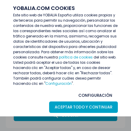
YOBALIA.COM COOKIES
ENTRAR
Este sitio web de YOBALIA España utiliza cookies propias y
de terceros para permitir su navegación, personalizar los
Últimas ofertas
contenidos de nuestra web, proporcionar las funciones de
las correspondientes redes sociales así como analizar el
tráfico generado en la misma, asimismo, recogemos sus
datos de identificadores de usuarios, ubicación y
características del dispositivo para ofrecerles publicidad
personalizada. Para obtener más información sobre las
cookies consulte nuestra
política de cookies
del sitio web.
Usted podrá aceptar el uso de todas las cookies
haciendo clic en "Aceptar todas" y, en caso de desear
rechazar todas, deberá hacer clic en "Rechazar todas".
También podrá configurar cuáles desea permitir
haciendo clic en "
Configuración
".
Todas las provincias
CONFIGURACIÓN
Marketing y comunicación
ACEPTAR TODO Y CONTINUAR
BUSCAR