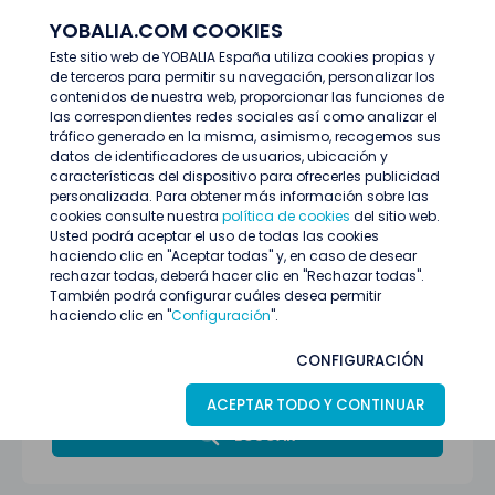
YOBALIA.COM COOKIES
ENTRAR
Este sitio web de YOBALIA España utiliza cookies propias y
de terceros para permitir su navegación, personalizar los
Últimas ofertas
contenidos de nuestra web, proporcionar las funciones de
las correspondientes redes sociales así como analizar el
tráfico generado en la misma, asimismo, recogemos sus
datos de identificadores de usuarios, ubicación y
características del dispositivo para ofrecerles publicidad
personalizada. Para obtener más información sobre las
cookies consulte nuestra
política de cookies
del sitio web.
Usted podrá aceptar el uso de todas las cookies
haciendo clic en "Aceptar todas" y, en caso de desear
rechazar todas, deberá hacer clic en "Rechazar todas".
También podrá configurar cuáles desea permitir
haciendo clic en "
Configuración
".
Todas las provincias
CONFIGURACIÓN
Marketing y comunicación
ACEPTAR TODO Y CONTINUAR
BUSCAR