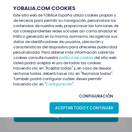
YOBALIA.COM COOKIES
ENTRAR
Este sitio web de YOBALIA España utiliza cookies propias y
de terceros para permitir su navegación, personalizar los
Últimas ofertas
contenidos de nuestra web, proporcionar las funciones de
las correspondientes redes sociales así como analizar el
tráfico generado en la misma, asimismo, recogemos sus
datos de identificadores de usuarios, ubicación y
características del dispositivo para ofrecerles publicidad
personalizada. Para obtener más información sobre las
cookies consulte nuestra
política de cookies
del sitio web.
Usted podrá aceptar el uso de todas las cookies
haciendo clic en "Aceptar todas" y, en caso de desear
rechazar todas, deberá hacer clic en "Rechazar todas".
También podrá configurar cuáles desea permitir
haciendo clic en "
Configuración
".
Alicante
CONFIGURACIÓN
Todas las categorías
ACEPTAR TODO Y CONTINUAR
BUSCAR