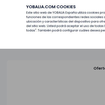
YOBALIA.COM COOKIES
Últimas ofertas
Empresas d
Este sitio web de YOBALIA España utiliza cookies pr
funciones de las correspondientes redes sociales 
ubicación y características del dispositivo para o
Últimas ofertas
del sitio web. Usted podrá aceptar el uso de todas
todas". También podrá configurar cuáles desea perm
Ofert