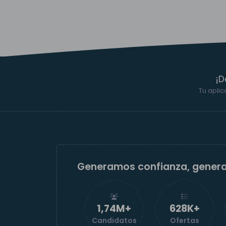
¡D
Tu aplic
Generamos confianza, gener
1,74M+
629K+
Candidatos
Ofertas