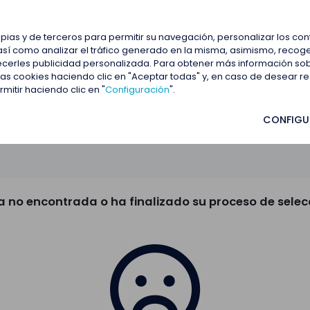
estacadas
Blog
Contactar
opias y de terceros para permitir su navegación, personalizar los co
así como analizar el tráfico generado en la misma, asimismo, recoge
frecerles publicidad personalizada. Para obtener más información so
 las cookies haciendo clic en "Aceptar todas" y, en caso de desear 
itir haciendo clic en "
Configuración
".
CONFIGU
a no encontrada o ha finalizado su proceso de selec