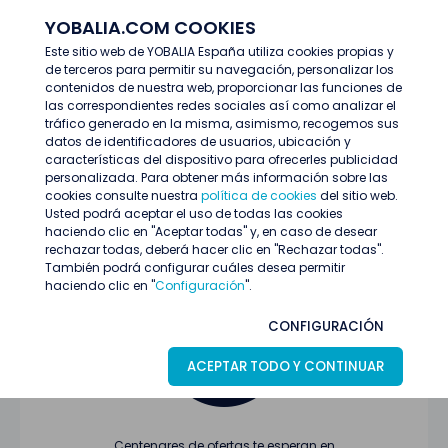
YOBALIA.COM COOKIES
ENTRAR
Este sitio web de YOBALIA España utiliza cookies propias y
de terceros para permitir su navegación, personalizar los
Últimas ofertas
contenidos de nuestra web, proporcionar las funciones de
las correspondientes redes sociales así como analizar el
tráfico generado en la misma, asimismo, recogemos sus
datos de identificadores de usuarios, ubicación y
características del dispositivo para ofrecerles publicidad
personalizada. Para obtener más información sobre las
cookies consulte nuestra
política de cookies
del sitio web.
Usted podrá aceptar el uso de todas las cookies
Oferta no encontrada o ha finalizado su
haciendo clic en "Aceptar todas" y, en caso de desear
proceso de selección
rechazar todas, deberá hacer clic en "Rechazar todas".
También podrá configurar cuáles desea permitir
haciendo clic en "
Configuración
".
CONFIGURACIÓN
ACEPTAR TODO Y CONTINUAR
Centenares de ofertas te esperan en