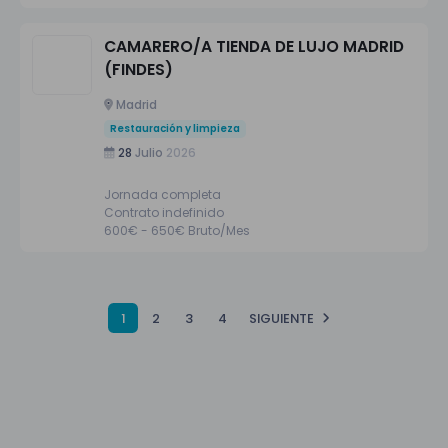
CAMARERO/A TIENDA DE LUJO MADRID
(FINDES)
Madrid
Restauración y limpieza
28
Julio
2026
Jornada completa
Contrato indefinido
600€ - 650€ Bruto/Mes
1
2
3
4
SIGUIENTE