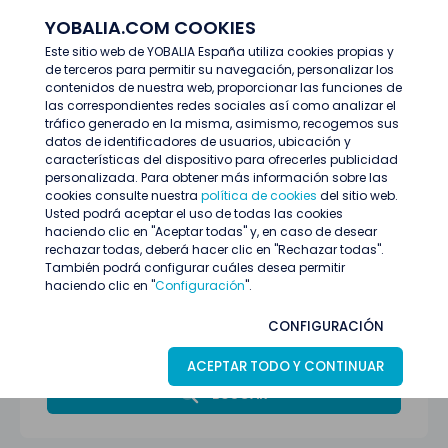
YOBALIA.COM COOKIES
ENTRAR
Este sitio web de YOBALIA España utiliza cookies propias y
de terceros para permitir su navegación, personalizar los
Últimas ofertas
contenidos de nuestra web, proporcionar las funciones de
las correspondientes redes sociales así como analizar el
tráfico generado en la misma, asimismo, recogemos sus
datos de identificadores de usuarios, ubicación y
características del dispositivo para ofrecerles publicidad
personalizada. Para obtener más información sobre las
cookies consulte nuestra
política de cookies
del sitio web.
Usted podrá aceptar el uso de todas las cookies
haciendo clic en "Aceptar todas" y, en caso de desear
rechazar todas, deberá hacer clic en "Rechazar todas".
También podrá configurar cuáles desea permitir
haciendo clic en "
Configuración
".
Todas las provincias
CONFIGURACIÓN
Restauración y limpieza
ACEPTAR TODO Y CONTINUAR
BUSCAR