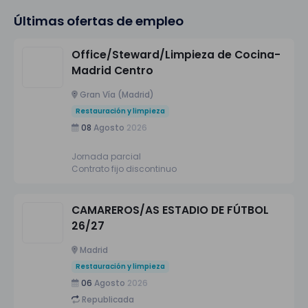
Últimas ofertas de empleo
Office/Steward/Limpieza de Cocina-
Madrid Centro
Gran Vía (Madrid)
Restauración y limpieza
08
Agosto
2026
Jornada parcial
Contrato fijo discontinuo
CAMAREROS/AS ESTADIO DE FÚTBOL
26/27
Madrid
Restauración y limpieza
06
Agosto
2026
Republicada