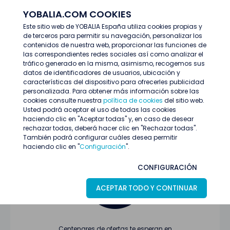
YOBALIA.COM COOKIES
ENTRAR
Este sitio web de YOBALIA España utiliza cookies propias y
de terceros para permitir su navegación, personalizar los
Últimas ofertas
contenidos de nuestra web, proporcionar las funciones de
las correspondientes redes sociales así como analizar el
tráfico generado en la misma, asimismo, recogemos sus
datos de identificadores de usuarios, ubicación y
características del dispositivo para ofrecerles publicidad
personalizada. Para obtener más información sobre las
cookies consulte nuestra
política de cookies
del sitio web.
Usted podrá aceptar el uso de todas las cookies
Oferta no encontrada o ha finalizado su
haciendo clic en "Aceptar todas" y, en caso de desear
proceso de selección
rechazar todas, deberá hacer clic en "Rechazar todas".
También podrá configurar cuáles desea permitir
haciendo clic en "
Configuración
".
CONFIGURACIÓN
ACEPTAR TODO Y CONTINUAR
Centenares de ofertas te esperan en