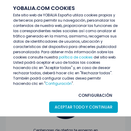
YOBALIA.COM COOKIES
ENTRAR
Este sitio web de YOBALIA España utiliza cookies propias y
de terceros para permitir su navegación, personalizar los
Últimas ofertas
contenidos de nuestra web, proporcionar las funciones de
las correspondientes redes sociales así como analizar el
tráfico generado en la misma, asimismo, recogemos sus
datos de identificadores de usuarios, ubicación y
características del dispositivo para ofrecerles publicidad
personalizada. Para obtener más información sobre las
cookies consulte nuestra
política de cookies
del sitio web.
Usted podrá aceptar el uso de todas las cookies
Oferta no encontrada o ha finalizado su
haciendo clic en "Aceptar todas" y, en caso de desear
proceso de selección
rechazar todas, deberá hacer clic en "Rechazar todas".
También podrá configurar cuáles desea permitir
haciendo clic en "
Configuración
".
CONFIGURACIÓN
ACEPTAR TODO Y CONTINUAR
Centenares de ofertas te esperan en