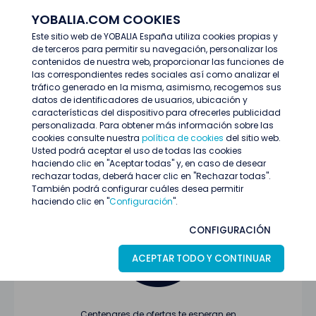
YOBALIA.COM COOKIES
ENTRAR
Este sitio web de YOBALIA España utiliza cookies propias y
de terceros para permitir su navegación, personalizar los
Últimas ofertas
contenidos de nuestra web, proporcionar las funciones de
las correspondientes redes sociales así como analizar el
tráfico generado en la misma, asimismo, recogemos sus
datos de identificadores de usuarios, ubicación y
características del dispositivo para ofrecerles publicidad
personalizada. Para obtener más información sobre las
cookies consulte nuestra
política de cookies
del sitio web.
Usted podrá aceptar el uso de todas las cookies
Oferta no encontrada o ha finalizado su
haciendo clic en "Aceptar todas" y, en caso de desear
proceso de selección
rechazar todas, deberá hacer clic en "Rechazar todas".
También podrá configurar cuáles desea permitir
haciendo clic en "
Configuración
".
CONFIGURACIÓN
ACEPTAR TODO Y CONTINUAR
Centenares de ofertas te esperan en