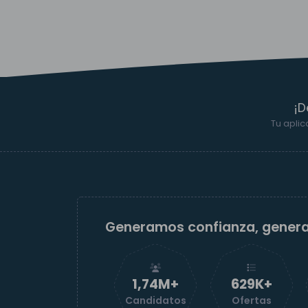
¡D
Tu aplic
Generamos confianza, gener
1,74M+
629K+
Candidatos
Ofertas