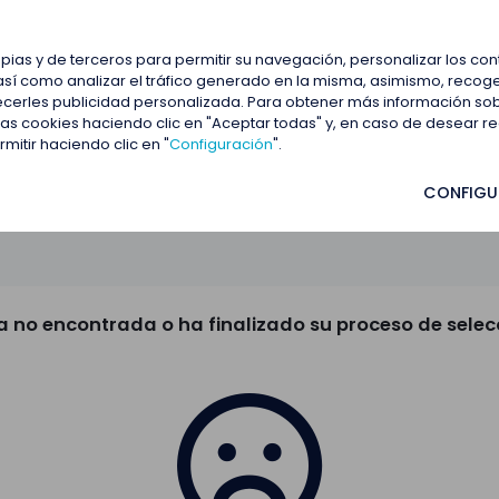
estacadas
Blog
Contactar
opias y de terceros para permitir su navegación, personalizar los co
así como analizar el tráfico generado en la misma, asimismo, recoge
frecerles publicidad personalizada. Para obtener más información so
 las cookies haciendo clic en "Aceptar todas" y, en caso de desear 
itir haciendo clic en "
Configuración
".
CONFIGU
a no encontrada o ha finalizado su proceso de selec