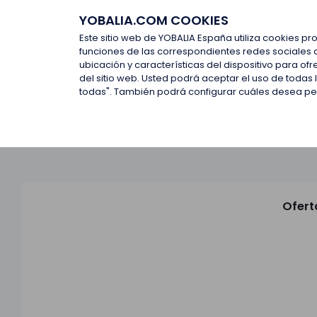
YOBALIA.COM COOKIES
Últimas ofertas
Empresas d
Este sitio web de YOBALIA España utiliza cookies pr
funciones de las correspondientes redes sociales 
ubicación y características del dispositivo para o
Últimas ofertas
del sitio web. Usted podrá aceptar el uso de todas
todas". También podrá configurar cuáles desea perm
Ofert