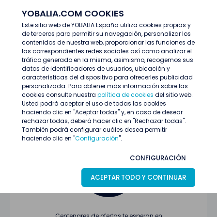
YOBALIA.COM COOKIES
ENTRAR
Este sitio web de YOBALIA España utiliza cookies propias y
de terceros para permitir su navegación, personalizar los
Últimas ofertas
contenidos de nuestra web, proporcionar las funciones de
las correspondientes redes sociales así como analizar el
tráfico generado en la misma, asimismo, recogemos sus
datos de identificadores de usuarios, ubicación y
características del dispositivo para ofrecerles publicidad
personalizada. Para obtener más información sobre las
cookies consulte nuestra
política de cookies
del sitio web.
Usted podrá aceptar el uso de todas las cookies
Oferta no encontrada o ha finalizado su
haciendo clic en "Aceptar todas" y, en caso de desear
proceso de selección
rechazar todas, deberá hacer clic en "Rechazar todas".
También podrá configurar cuáles desea permitir
haciendo clic en "
Configuración
".
CONFIGURACIÓN
ACEPTAR TODO Y CONTINUAR
Centenares de ofertas te esperan en