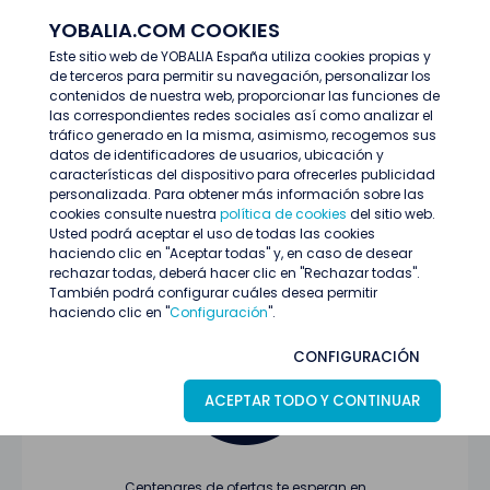
YOBALIA.COM COOKIES
ENTRAR
Este sitio web de YOBALIA España utiliza cookies propias y
de terceros para permitir su navegación, personalizar los
Últimas ofertas
contenidos de nuestra web, proporcionar las funciones de
las correspondientes redes sociales así como analizar el
tráfico generado en la misma, asimismo, recogemos sus
datos de identificadores de usuarios, ubicación y
características del dispositivo para ofrecerles publicidad
personalizada. Para obtener más información sobre las
cookies consulte nuestra
política de cookies
del sitio web.
Usted podrá aceptar el uso de todas las cookies
Oferta no encontrada o ha finalizado su
haciendo clic en "Aceptar todas" y, en caso de desear
proceso de selección
rechazar todas, deberá hacer clic en "Rechazar todas".
También podrá configurar cuáles desea permitir
haciendo clic en "
Configuración
".
CONFIGURACIÓN
ACEPTAR TODO Y CONTINUAR
Centenares de ofertas te esperan en