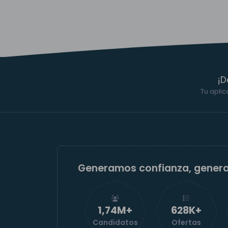
¡D
Tu aplic
Generamos confianza, gener
1,74M+
629K+
Candidatos
Ofertas