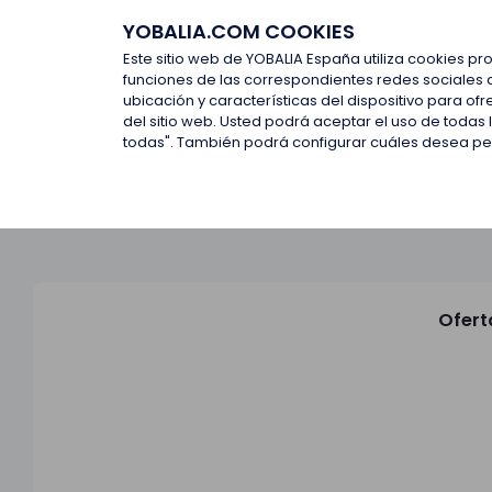
YOBALIA.COM COOKIES
Últimas ofertas
Empresas d
Este sitio web de YOBALIA España utiliza cookies pr
funciones de las correspondientes redes sociales 
ubicación y características del dispositivo para o
Últimas ofertas
del sitio web. Usted podrá aceptar el uso de todas
todas". También podrá configurar cuáles desea perm
Ofert