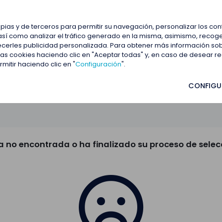
estacadas
Blog
Contactar
opias y de terceros para permitir su navegación, personalizar los co
así como analizar el tráfico generado en la misma, asimismo, recoge
frecerles publicidad personalizada. Para obtener más información so
 las cookies haciendo clic en "Aceptar todas" y, en caso de desear 
itir haciendo clic en "
Configuración
".
CONFIGU
a no encontrada o ha finalizado su proceso de selec