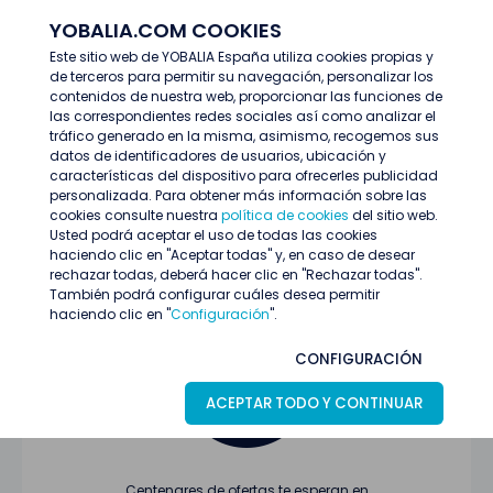
YOBALIA.COM COOKIES
ENTRAR
Este sitio web de YOBALIA España utiliza cookies propias y
de terceros para permitir su navegación, personalizar los
Últimas ofertas
contenidos de nuestra web, proporcionar las funciones de
las correspondientes redes sociales así como analizar el
tráfico generado en la misma, asimismo, recogemos sus
datos de identificadores de usuarios, ubicación y
características del dispositivo para ofrecerles publicidad
personalizada. Para obtener más información sobre las
cookies consulte nuestra
política de cookies
del sitio web.
Usted podrá aceptar el uso de todas las cookies
Oferta no encontrada o ha finalizado su
haciendo clic en "Aceptar todas" y, en caso de desear
proceso de selección
rechazar todas, deberá hacer clic en "Rechazar todas".
También podrá configurar cuáles desea permitir
haciendo clic en "
Configuración
".
CONFIGURACIÓN
ACEPTAR TODO Y CONTINUAR
Centenares de ofertas te esperan en