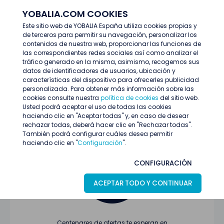
YOBALIA.COM COOKIES
ENTRAR
Este sitio web de YOBALIA España utiliza cookies propias y
de terceros para permitir su navegación, personalizar los
Últimas ofertas
contenidos de nuestra web, proporcionar las funciones de
las correspondientes redes sociales así como analizar el
tráfico generado en la misma, asimismo, recogemos sus
datos de identificadores de usuarios, ubicación y
características del dispositivo para ofrecerles publicidad
personalizada. Para obtener más información sobre las
cookies consulte nuestra
política de cookies
del sitio web.
Usted podrá aceptar el uso de todas las cookies
Oferta no encontrada o ha finalizado su
haciendo clic en "Aceptar todas" y, en caso de desear
proceso de selección
rechazar todas, deberá hacer clic en "Rechazar todas".
También podrá configurar cuáles desea permitir
haciendo clic en "
Configuración
".
CONFIGURACIÓN
ACEPTAR TODO Y CONTINUAR
Centenares de ofertas te esperan en