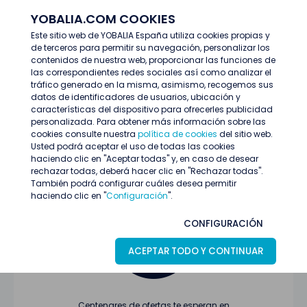
YOBALIA.COM COOKIES
ENTRAR
Este sitio web de YOBALIA España utiliza cookies propias y
de terceros para permitir su navegación, personalizar los
Últimas ofertas
contenidos de nuestra web, proporcionar las funciones de
las correspondientes redes sociales así como analizar el
tráfico generado en la misma, asimismo, recogemos sus
datos de identificadores de usuarios, ubicación y
características del dispositivo para ofrecerles publicidad
personalizada. Para obtener más información sobre las
cookies consulte nuestra
política de cookies
del sitio web.
Usted podrá aceptar el uso de todas las cookies
Oferta no encontrada o ha finalizado su
haciendo clic en "Aceptar todas" y, en caso de desear
proceso de selección
rechazar todas, deberá hacer clic en "Rechazar todas".
También podrá configurar cuáles desea permitir
haciendo clic en "
Configuración
".
CONFIGURACIÓN
ACEPTAR TODO Y CONTINUAR
Centenares de ofertas te esperan en